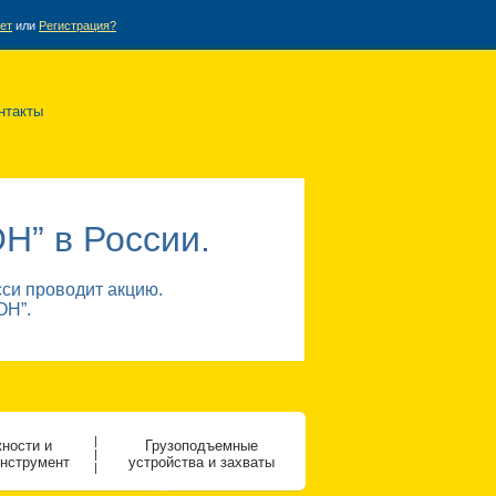
ет
или
Регистрация?
нтакты
Н” в России.
и проводит акцию.
ОН”.
|
ности и
Грузоподъемные
|
инструмент
устройства и захваты
|