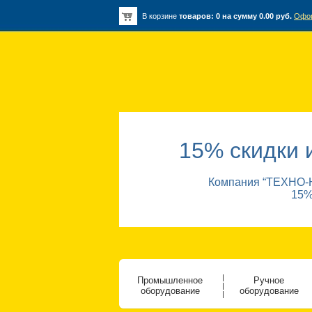
В корзине
товаров:
0
на сумму
0.00
руб.
Офо
15% скидки 
Компания “ТЕХНО-Ю
15%
|
Промышленное
Ручное
|
оборудование
оборудование
|