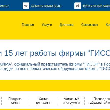
рмить?
Сравнить товары (
0
шт.)
Войти в личный кабин
Главная
Услуги
Доставка
Самовывоз
Ко
и 15 лет работы фирмы “ГИСО
ЛМА”, официальный представитель фирмы “ГИСОН” в Росс
 скидки на все пневматическое оборудование фирмы “ГИС
|
|
|
|
Продажа
Химия
Алмазный
Принадлеж
|
|
|
|
камня
для камня
инструмент
абразивный 
|
|
|
|