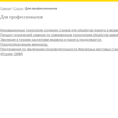
Главная
/
Статьи
/
Для профессионалов
Для профессионалов
Инновационные технологии создания станков для обработки гранита и мрам
Прошел технический семинар по современным технологиям обработки камня
Эволюция в технике распиловки мрамора и гранита продолжается.
Породообразующие минералы.
Предложения по увеличению производительности фрезерных мостовых станк
(Италия, GMM)