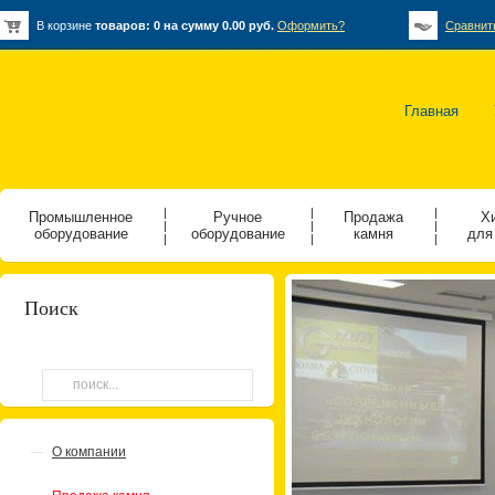
В корзине
товаров:
0
на сумму
0.00
руб.
Оформить?
Сравнит
Главная
|
|
|
Промышленное
Ручное
Продажа
Х
|
|
|
оборудование
оборудование
камня
для
|
|
|
Поиск
О компании