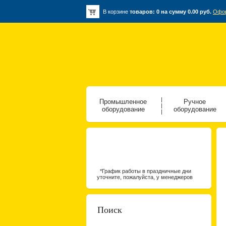
В корзине
товаров:
0
на сумму
0.00
руб.
Офо
|
Промышленное
Ручное
|
оборудование
оборудование
|
*График работы в праздничные дни
уточните, пожалуйста, у менеджеров
Поиск