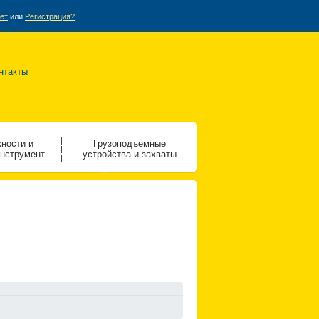
ет
или
Регистрация?
нтакты
|
ности и
Грузоподъемные
|
инструмент
устройства и захваты
|