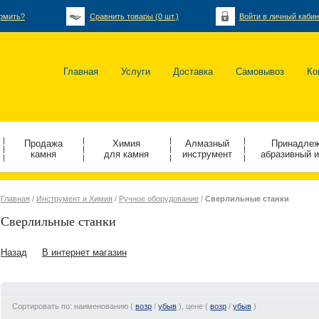
рмить?
Сравнить товары (
0
шт.)
Войти в личный кабин
Главная
Услуги
Доставка
Самовывоз
Ко
|
|
|
|
Продажа
Химия
Алмазный
Принадлеж
|
|
|
|
камня
для камня
инструмент
абразивный 
|
|
|
|
Главная
/
Инструмент и Химия
/
Ручное оборудование
/
Сверлильные станки
Сверлильные станки
Назад
В интернет магазин
Сортировать по: наименованию (
возр
/
убыв
), цене (
возр
/
убыв
)